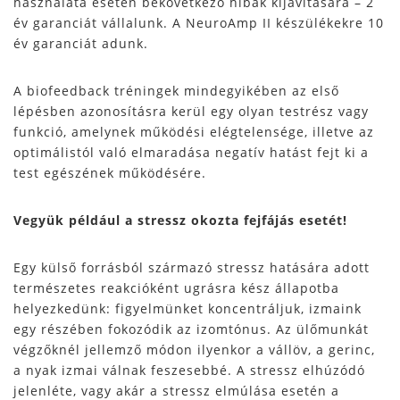
használata esetén bekövetkező hibák kijavítására – 2
év garanciát vállalunk. A NeuroAmp II készülékekre 10
év garanciát adunk.
A biofeedback tréningek mindegyikében az első
lépésben azonosításra kerül egy olyan testrész vagy
funkció, amelynek működési elégtelensége, illetve az
optimálistól való elmaradása negatív hatást fejt ki a
test egészének működésére.
Vegyük például a stressz okozta fejfájás esetét!
Egy külső forrásból származó stressz hatására adott
természetes reakcióként ugrásra kész állapotba
helyezkedünk: figyelmünket koncentráljuk, izmaink
egy részében fokozódik az izomtónus. Az ülőmunkát
végzőknél jellemző módon ilyenkor a vállöv, a gerinc,
a nyak izmai válnak feszesebbé. A stressz elhúzódó
jelenléte, vagy akár a stressz elmúlása esetén a