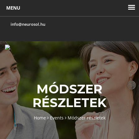
info@neurosol.hu
Toggl
navig
MÓDSZER
RÉSZLETEK
Home
Events
Módszer részletek