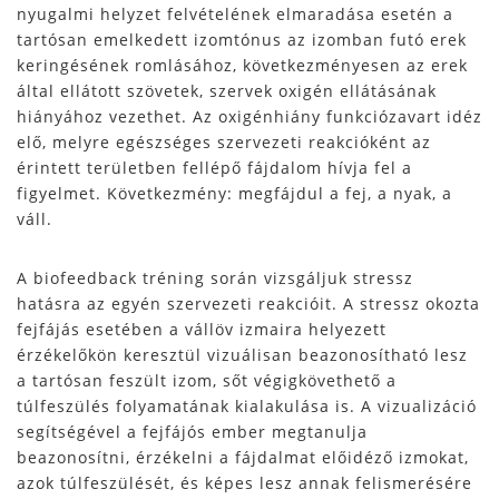
nyugalmi helyzet felvételének elmaradása esetén a
tartósan emelkedett izomtónus az izomban futó erek
keringésének romlásához, következményesen az erek
által ellátott szövetek, szervek oxigén ellátásának
hiányához vezethet. Az oxigénhiány funkciózavart idéz
elő, melyre egészséges szervezeti reakcióként az
érintett területben fellépő fájdalom hívja fel a
figyelmet. Következmény: megfájdul a fej, a nyak, a
váll.
A biofeedback tréning során vizsgáljuk stressz
hatásra az egyén szervezeti reakcióit. A stressz okozta
fejfájás esetében a vállöv izmaira helyezett
érzékelőkön keresztül vizuálisan beazonosítható lesz
a tartósan feszült izom, sőt végigkövethető a
túlfeszülés folyamatának kialakulása is. A vizualizáció
segítségével a fejfájós ember megtanulja
beazonosítni, érzékelni a fájdalmat előidéző izmokat,
azok túlfeszülését, és képes lesz annak felismerésére