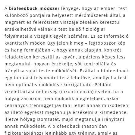
A
biofeedback módszer
lényege, hogy az emberi test
különböző pontjaira helyezett mérőműszerek által, a
megmért és felerősített visszajelzéseken keresztül
érzékelhetővé válnak a test belső fiziológiai
folyamatai a vizsgált egyén számára. Ez az információ
kvantitatív módon úgy jelenik meg – legtöbbször kép
és hang formájában -, hogy annak alapján, konkrét
feladatokon keresztül az egyén, a páciens képes lesz
megtanulni, hogyan érzékelje, sőt kontrollálja és
irányítsa saját teste működését. Ezáltal a biofeedback
egy tanulási folyamatot tesz lehetővé, amellyel a test
nem optimális működése korrigálható. Például
vizelettartási nehézség (inkontinencia) esetén, ha a
hólyag záróizom nem működik megfelelően, akkor
célirányos tréninggel javítani lehet annak működésén:
az illető egyrészt megtanulja érzékelni a kismedence,
illetve hólyag izomzatát, majd megtanulja irányítani
annak működését. A biofeedback (hasonlóan
fizikoterápiához) leginkább egy tréning, amely az