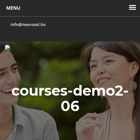
info@neurosol.hu
Toggl
navig
courses-demo2-
06