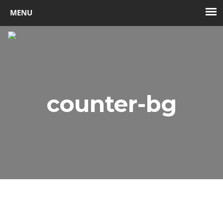
Toggl
navig
counter-bg